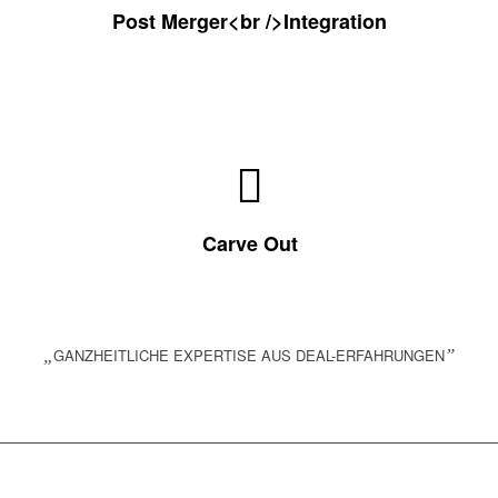
Geschäftsbereiche organisatorisch
Post Merger<br />Integration
zusammenzulegen.
Durchführung von Ausgründungen von
Unternehmensanteilen in eigenständige Firmen.
Carve Out
„
GANZHEITLICHE EXPERTISE AUS DEAL-ERFAHRUNGEN
”