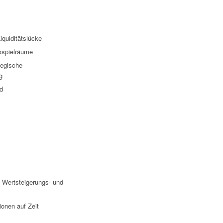
iquiditätslücke
sspielräume
tegische
g
d
 Wertsteigerungs- und
onen auf Zeit